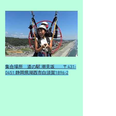
集合場所 道の駅 潮見坂 〒431-
0451 静岡県湖西市白須賀1896-2