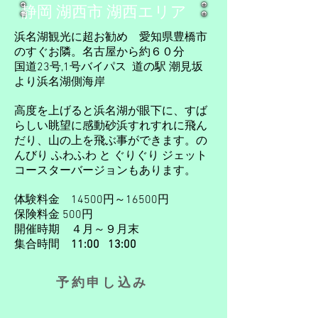
静岡 湖西市 湖西エリア
浜名湖観光に超お勧め 愛知県豊橋市
のすぐお隣。名古屋から約６０分
​国道23号,1号
バイパス 道の駅 潮見坂
より浜名湖側海岸
高度を上げると浜名湖が眼下に、すば
ら
しい眺望に感動砂浜すれすれに飛ん
だり、
​山の上を飛ぶ事ができます。
の
んびり ふわふわ と ぐりぐり ジェット
コースターバージョンもあります。
体験料金 14500円～16500円
​保険料金 500円​
​開催時期 ４月～９月末
集合時間
11:00 13:00
​
予約申し込み